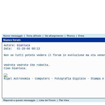
Nuovo messaggio
|
Torna all'inizio
|
Vai all'argomento
|
Ricerca
|
Entra
Nuovo forum
Autore:
Gianluca
Data: 01-28-06 00:13
Non se tutti potete vedere il forum in evoluzione ma sta vene
Vedrete vedrete Che robetta.
Ciao Gianluca.
Rigel Astronomia - Computers - Fotografia Digitale - Stampa e
Rispondi a questo messaggio
|
Lista dei Forum
|
Flat View